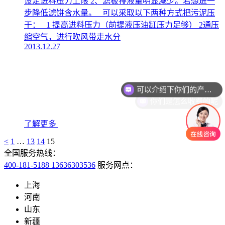
设定进料压力上限 2、滤板排液量明显减少。若想进一
步降低滤饼含水量。 可以采取以下两种方式把污泥压
干： 1 提高进料压力（前提液压油缸压力足够） 2通压
缩空气，进行吹风带走水分
2013.12.27
可以介绍下你们的产品么
你们是怎么收费的呢
了解更多
<
1
…
13
14
15
全国服务热线：
400-181-5188 13636303536
服务网点：
上海
河南
山东
新疆