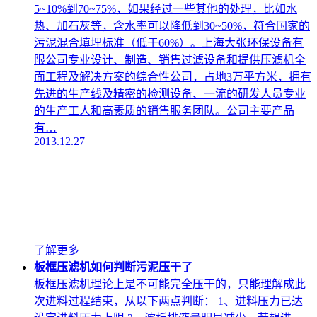
5~10%到70~75%，如果经过一些其他的处理，比如水
热、加石灰等，含水率可以降低到30~50%，符合国家的
污泥混合填埋标准（低于60%）。上海大张环保设备有
限公司专业设计、制造、销售过滤设备和提供压滤机全
面工程及解决方案的综合性公司，占地3万平方米，拥有
先进的生产线及精密的检测设备、一流的研发人员专业
的生产工人和高素质的销售服务团队。公司主要产品
有…
2013.12.27
了解更多
板框压滤机如何判断污泥压干了
板框压滤机理论上是不可能完全压干的，只能理解成此
次进料过程结束，从以下两点判断： 1、进料压力已达