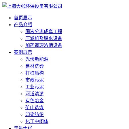
首页展示
产品介绍
固液分离成套工程
压滤机及脱水设备
加药调理浓缩设备
案例展示
光伏新能源
建材洗砂
打桩盾构
市政污泥
工业污泥
河道清淤
有色冶金
矿山选煤
印染纺织
化工中间体
走进大张