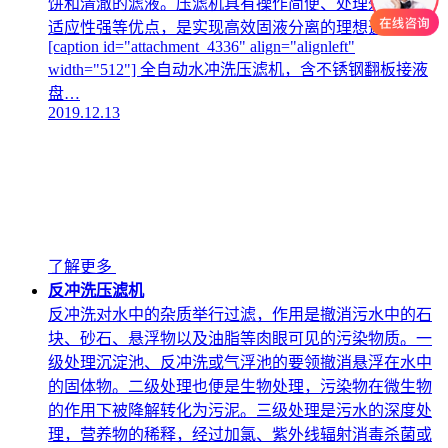
饼和清澈的滤液。压滤机具有操作简便、处理效率高、
适应性强等优点，是实现高效固液分离的理想选择。
[caption id="attachment_4336" align="alignleft"
width="512"] 全自动水冲洗压滤机，含不锈钢翻板接液
盘…
2019.12.13
了解更多
反冲洗压滤机
反冲洗对水中的杂质举行过滤，作用是撤消污水中的石
块、砂石、悬浮物以及油脂等肉眼可见的污染物质。一
级处理沉淀池、反冲洗或气浮池的要领撤消悬浮在水中
的固体物。二级处理也便是生物处理，污染物在微生物
的作用下被降解转化为污泥。三级处理是污水的深度处
理，营养物的稀释，经过加氯、紫外线辐射消毒杀菌或