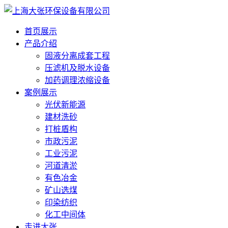
首页展示
产品介绍
固液分离成套工程
压滤机及脱水设备
加药调理浓缩设备
案例展示
光伏新能源
建材洗砂
打桩盾构
市政污泥
工业污泥
河道清淤
有色冶金
矿山选煤
印染纺织
化工中间体
走进大张